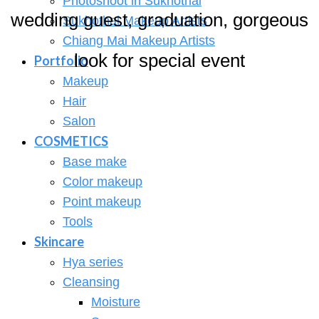
Photoshoot in Sukhothai
wedding guest, graduation, gorgeous
Sukhothai Makeup Artists
Chiang Mai Makeup Artists
look for special event
Portfolio
Makeup
Hair
Salon
COSMETICS
Base make
Color makeup
Point makeup
Tools
Skincare
Hya series
Cleansing
Moisture