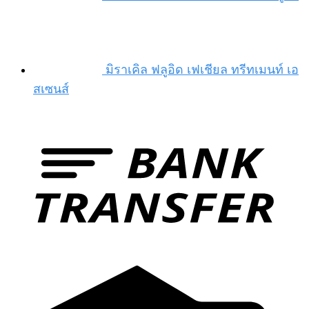
มิราเคิล ฟลูอิด เฟเชียล ทรีทเมนท์ เอ
สเซนส์